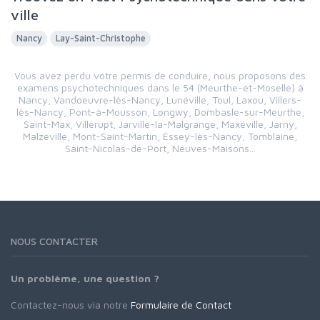
ville
Nancy
Lay-Saint-Christophe
Vous avez perdu votre permis de conduire, nous proposons des
examens psychotechniques dans le 54 (Meurthe-et-Moselle) à
Nancy, Vandoeuvre-lès-Nancy, Lunéville, Toul, Laxou, Villers-
lès-Nancy, Pont-à-Mousson, Longwy, Dombasle-sur-Meurthe,
Saint-Max, Villerupt, Jarville-la-Malgrange, Maxéville, Jarny,
Malzéville, Mont-Saint-Martin, Essey-lès-Nancy, Tomblaine,
Saint-Nicolas-de-Port, Neuves-Maisons...
NOUS CONTACTER
Un problème, une question ?
Contactez-nous via notre
Formulaire de Contact