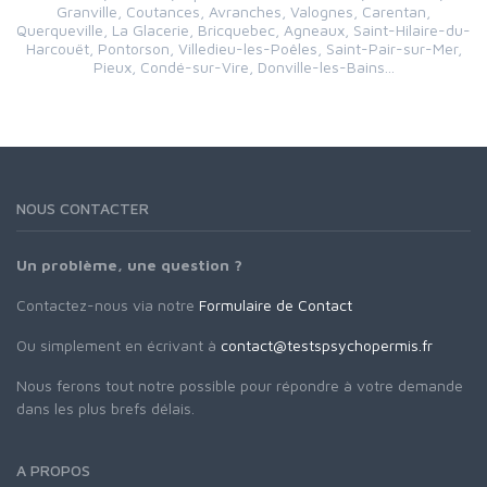
Granville, Coutances, Avranches, Valognes, Carentan,
Querqueville, La Glacerie, Bricquebec, Agneaux, Saint-Hilaire-du-
Harcouët, Pontorson, Villedieu-les-Poêles, Saint-Pair-sur-Mer,
Pieux, Condé-sur-Vire, Donville-les-Bains...
NOUS CONTACTER
Un problème, une question ?
Contactez-nous via notre
Formulaire de Contact
Ou simplement en écrivant à
contact@testspsychopermis.fr
Nous ferons tout notre possible pour répondre à votre demande
dans les plus brefs délais.
A PROPOS